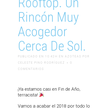
Rooftop. Un
Rincón Muy
Acogedor
Cerca De Sol.
PUBLICADO EN 10:42H
EN
AZOTEAS
POR
CELESTE PINO RODRÍGUEZ
0
COMENTARIOS
¡Ya estamos casi en Fin de Año,
terracista!
Vamos a acabar el 2018 por todo lo