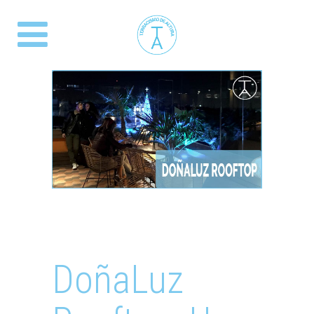
DoñaLuz