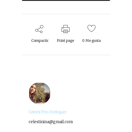
Compartir
Print page
0
Me gusta
Celeste Pino Rodríguez
celestinina@gmail.com